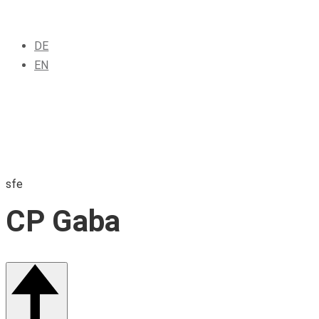
DE
EN
sfe
CP Gaba