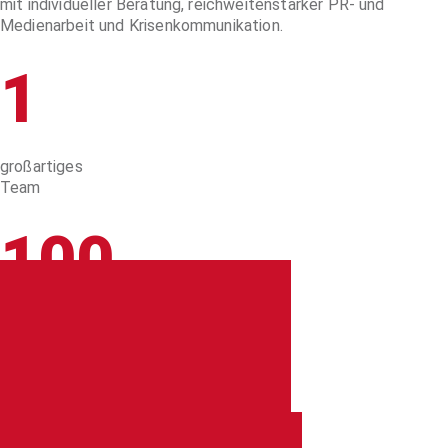
mit individueller Beratung, reichweitenstarker PR- und
Medienarbeit und Krisenkommunikation.
1
großartiges
Team
100
Jahre kumulierte
PR-Erfahrung
>1.000