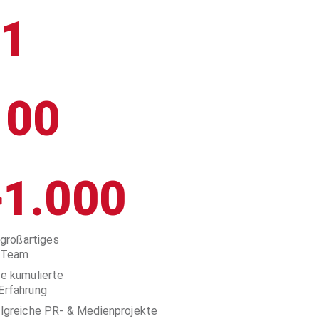
1
100
>1.000
großartiges
Team
e kumulierte
Erfahrung
olgreiche PR- & Medienprojekte