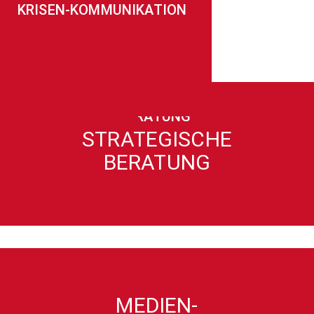
KRISENKOMMUNIKATION
KRISEN-KOMMUNIKATION
erfolgreiche PR- & Medienprojekte
MEDIENARBEIT
MEDIEN-ARBEIT
STRATEGISCHE BERATUNG
STRATEGISCHEBERATUNG
STRATEGISCHE
BERATUNG
MEDIEN-