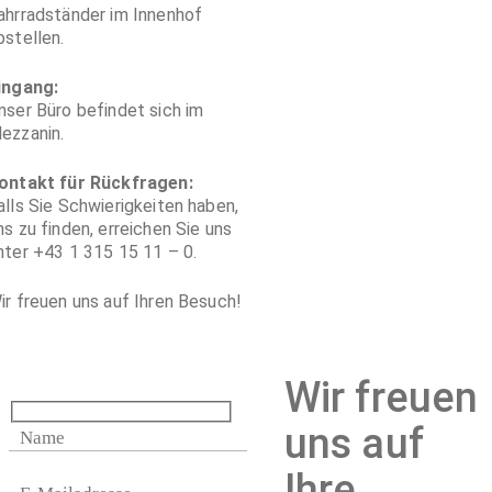
ahrradständer im Innenhof
bstellen.
ingang:
nser Büro befindet sich im
ezzanin.
ontakt für Rückfragen:
alls Sie Schwierigkeiten haben,
ns zu finden, erreichen Sie uns
nter +43 1 315 15 11 – 0.
ir freuen uns auf Ihren Besuch!
Wir freuen
uns auf
Ihre