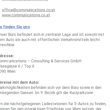
office@communications.co.at
www.communications.co.at
o finden Sie uns
nser Büro befindet sich in zentraler Lage und ist sowohl mit
em Auto als auch mit öffentlichen Verkehrsmitteln leicht
rreichbar.
dresse:
omm:unications – Consulting & Services GmbH
asagasse 6 / Top 6
090 Wien
nreise mit dem Auto:
arkmöglichkeiten befinden sich vor dem Büro sowie in den
mliegenden Gassen. Im 9. Bezirk gilt die Kurzparkzone.
m die nächstgelegenen Ladestationen für E-Autos zu finden,
önnen Sie den interaktiven Stadtplan von Wien nutzen, der