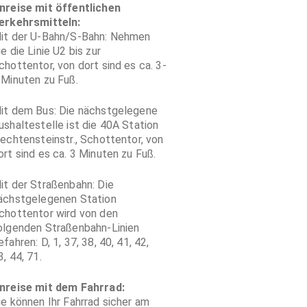
nreise mit öffentlichen
erkehrsmitteln:
it der U-Bahn/S-Bahn: Nehmen
ie die Linie U2 bis zur
chottentor, von dort sind es ca. 3-
 Minuten zu Fuß.
it dem Bus: Die nächstgelegene
ushaltestelle ist die 40A Station
iechtensteinstr., Schottentor, von
ort sind es ca. 3 Minuten zu Fuß.
it der Straßenbahn: Die
ächstgelegenen Station
chottentor wird von den
olgenden Straßenbahn-Linien
efahren: D, 1, 37, 38, 40, 41, 42,
3, 44, 71.
nreise mit dem Fahrrad:
ie können Ihr Fahrrad sicher am