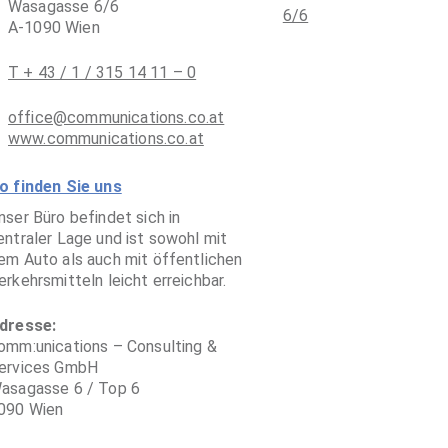
Wasagasse 6/6
A-1090 Wien
T + 43 / 1 / 315 14 11 – 0
office@communications.co.at
www.communications.co.at
o finden Sie uns
nser Büro befindet sich in
entraler Lage und ist sowohl mit
em Auto als auch mit öffentlichen
erkehrsmitteln leicht erreichbar.
dresse:
omm:unications – Consulting &
ervices GmbH
asagasse 6 / Top 6
090 Wien