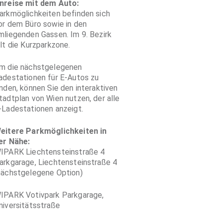
nreise mit dem Auto:
arkmöglichkeiten befinden sich
or dem Büro sowie in den
mliegenden Gassen. Im 9. Bezirk
ilt die Kurzparkzone.
m die nächstgelegenen
adestationen für E-Autos zu
inden, können Sie den interaktiven
tadtplan von Wien nutzen, der alle
-Ladestationen anzeigt.
eitere Parkmöglichkeiten in
er Nähe:
IPARK Liechtensteinstraße 4
arkgarage, Liechtensteinstraße 4
nächstgelegene Option)
IPARK Votivpark Parkgarage,
niversitätsstraße