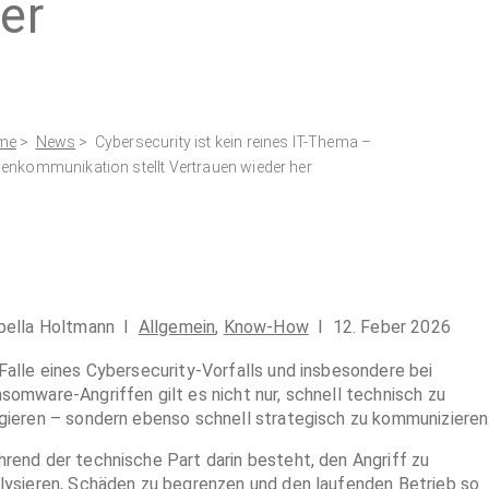
er
me
>
News
> Cybersecurity ist kein reines IT-Thema –
senkommunikation stellt Vertrauen wieder her
bella Holtmann I
Allgemein
,
Know-How
I 12. Feber 2026
Falle eines Cybersecurity-Vorfalls und insbesondere bei
somware-Angriffen gilt es nicht nur, schnell technisch zu
gieren – sondern ebenso schnell strategisch zu kommunizieren
rend der technische Part darin besteht, den Angriff zu
lysieren, Schäden zu begrenzen und den laufenden Betrieb so