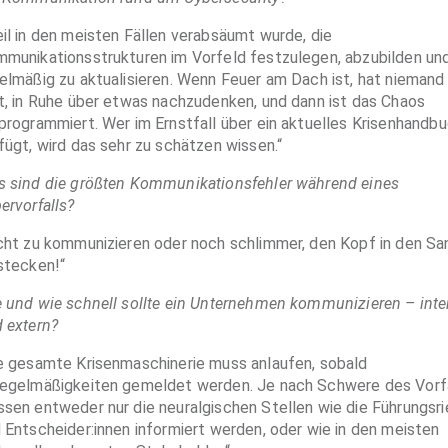
il in den meisten Fällen verabsäumt wurde, die
munikationsstrukturen im Vorfeld festzulegen, abzubilden un
elmäßig zu aktualisieren. Wenn Feuer am Dach ist, hat niemand
t, in Ruhe über etwas nachzudenken, und dann ist das Chaos
programmiert. Wer im Ernstfall über ein aktuelles Krisenhandb
fügt, wird das sehr zu schätzen wissen.“
 sind die größten Kommunikationsfehler während eines
ervorfalls?
cht zu kommunizieren oder noch schlimmer, den Kopf in den Sa
stecken!“
 und wie schnell sollte ein Unternehmen kommunizieren – inte
 extern?
e gesamte Krisenmaschinerie muss anlaufen, sobald
egelmäßigkeiten gemeldet werden. Je nach Schwere des Vorf
sen entweder nur die neuralgischen Stellen wie die Führungsr
 Entscheider:innen informiert werden, oder wie in den meisten