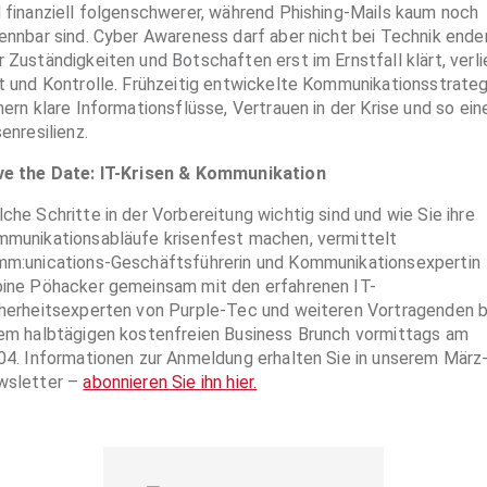
 finanziell folgenschwerer, während Phishing-Mails kaum noch
ennbar sind. Cyber Awareness darf aber nicht bei Technik ende
 Zuständigkeiten und Botschaften erst im Ernstfall klärt, verli
t und Kontrolle. Frühzeitig entwickelte Kommunikationsstrateg
hern klare Informationsflüsse, Vertrauen in der Krise und so ein
senresilienz.
e the Date: IT-Krisen & Kommunikation
che Schritte in der Vorbereitung wichtig sind und wie Sie ihre
munikationsabläufe krisenfest machen, vermittelt
m:unications-Geschäftsführerin und Kommunikationsexpertin
ine Pöhacker gemeinsam mit den erfahrenen IT-
herheitsexperten von Purple-Tec und weiteren Vortragenden b
em halbtägigen kostenfreien Business Brunch vormittags am
04. Informationen zur Anmeldung erhalten Sie in unserem März
wsletter –
abonnieren Sie ihn hier.