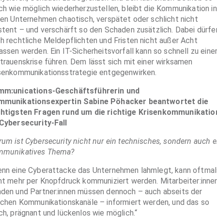
ch wie möglich wiederherzustellen, bleibt die Kommunikation in
len Unternehmen chaotisch, verspätet oder schlicht nicht
stent – und verschärft so den Schaden zusätzlich. Dabei dürfe
h rechtliche Meldepflichten und Fristen nicht außer Acht
assen werden. Ein IT-Sicherheitsvorfall kann so schnell zu eine
trauenskrise führen. Dem lässt sich mit einer wirksamen
senkommunikationsstrategie entgegenwirken.
mm:unications-Geschäftsführerin und
mmunikationsexpertin Sabine Pöhacker beantwortet die
htigsten Fragen rund um die richtige Krisenkommunikatio
Cybersecurity-Fall
um ist Cybersecurity nicht nur ein technisches, sondern auch e
mmunikatives Thema?
nn eine Cyberattacke das Unternehmen lahmlegt, kann oftmal
ht mehr per Knopfdruck kommuniziert werden. Mitarbeiter:innen
den und Partner:innen müssen dennoch – auch abseits der
ichen Kommunikationskanäle – informiert werden, und das so
ch, prägnant und lückenlos wie möglich.“