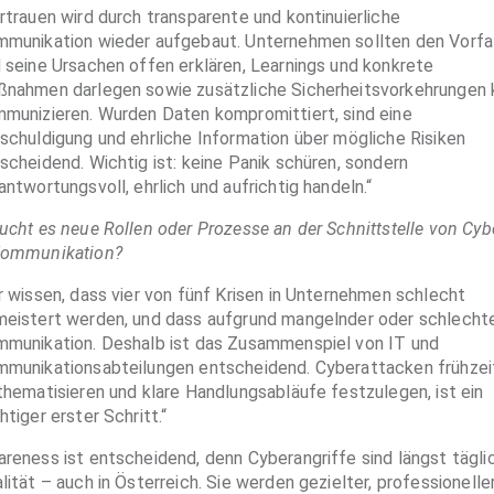
rtrauen wird durch transparente und kontinuierliche
munikation wieder aufgebaut. Unternehmen sollten den Vorfal
 seine Ursachen offen erklären, Learnings und konkrete
nahmen darlegen sowie zusätzliche Sicherheitsvorkehrungen k
munizieren. Wurden Daten kompromittiert, sind eine
schuldigung und ehrliche Information über mögliche Risiken
scheidend. Wichtig ist: keine Panik schüren, sondern
antwortungsvoll, ehrlich und aufrichtig handeln.“
ucht es neue Rollen oder Prozesse an der Schnittstelle von Cyb
Kommunikation?
r wissen, dass vier von fünf Krisen in Unternehmen schlecht
eistert werden, und dass aufgrund mangelnder oder schlecht
munikation. Deshalb ist das Zusammenspiel von IT und
munikationsabteilungen entscheidend. Cyberattacken frühzei
thematisieren und klare Handlungsabläufe festzulegen, ist ein
htiger erster Schritt.“
reness ist entscheidend, denn Cyberangriffe sind längst tägli
lität – auch in Österreich. Sie werden gezielter, professionelle