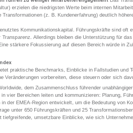
nen
führen zu weniger Mitarbeiterengagement
Das Trans
ltur) erzielen die niedrigsten Werte beim internen Mitarbe
e Transformationen (z. B. Kundenerfahrung) deutlich höher
nutztes Kommunikationskapital. Führungskräfte sind oft eff
r Transparenz. Allerdings bleiben die Unterstützung für d
e stärkere Fokussierung auf diesen Bereich würde in Zuk
Index
tet praktische Benchmarks, Einblicke in Fallstudien und T
he Veränderungen vorbereiten, diese steuern oder sich dav
I Worldwide, dem Zusammenschluss führender unabhängig
in vier Bereichen leiten und kommunizieren: Planung, Fü
 in der EMEA-Region entwickelt, um die Bedeutung von K
rage unter 650 Führungskräften und 25 Transformationsber
t tiefgreifende, umsetzbare Einblicke, wie sich Unternehm