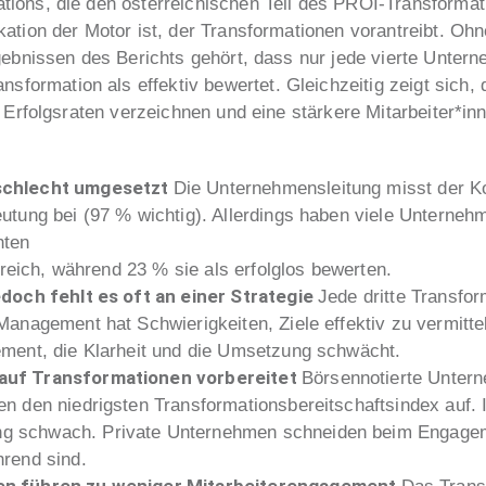
ions, die den österreichischen Teil des PROI-Transformat
kation der Motor ist, der Transformationen vorantreibt. 
gebnissen des Berichts gehört, dass nur jede vierte Unter
ormation als effektiv bewertet. Gleichzeitig zeigt sich
e Erfolgsraten verzeichnen und eine stärkere Mitarbeiter*in
 schlecht umgesetzt
Die Unternehmensleitung misst der Ko
utung bei (97 % wichtig). Allerdings haben viele Unterneh
hten
greich, während 23 % sie als erfolglos bewerten.
edoch fehlt es oft an einer Strategie
Jede dritte Transfor
Management hat Schwierigkeiten, Ziele effektiv zu vermitt
ment, die Klarheit und die Umsetzung schwächt.
auf Transformationen vorbereitet
Börsennotierte Untern
n den niedrigsten Transformationsbereitschaftsindex auf. 
 schwach. Private Unternehmen schneiden beim Engagemen
rend sind.