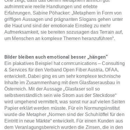
One zeigt, dass das Gehirn Metaphern ähnlich gut
aufnimmt wie reelle Handlungen und erlebte
Erfahrungen. Sabine Pöhacker: „Metaphern in Form von
griffigen Aussagen und prägnanten Slogans gehen unter
die Haut und sind der emotionale Einstieg zu mehr
Aufmerksamkeit, sie bereiten sozusagen das Terrain auf,
um Menschen an komplexe Themen heranzuführen“.
Bilder bleiben auch emotional besser
„
hängen
“
Ein plakatives Beispiel hat comm:unications – Consulting
& Services für den Verband Open Fiber Austria, OFAA,
entwickelt. Dabei ging es um sehr komplexe technische
Inhalte im Zusammenhang mit dem Glasfaserausbau in
Österreich. Mit der Aussage „Glasfaser soll so
selbstverständlich sein wie Strom aus der Steckdose“
wird umgehend vermittelt, was sonst nur auf vielen Seiten
Papier erklärt werden müsste. Für ein Normungsinstitut
wurde die Metapher „Normen sind der Schuhlöffel für den
Eintritt in neue Märkte“ entwickelt. Für einen Kunden aus
dem Veranlagungsbereich wurden die Zinsen, die in den