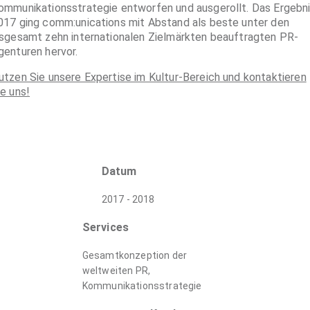
ommunikationsstrategie entworfen und ausgerollt. Das Ergebni
017 ging comm:unications mit Abstand als beste unter den
nsgesamt zehn internationalen Zielmärkten beauftragten PR-
genturen hervor.
utzen Sie unsere Expertise im Kultur-Bereich und kontaktieren
ie uns!
Datum
2017 - 2018
Services
Gesamtkonzeption der
weltweiten PR,
Kommunikationsstrategie