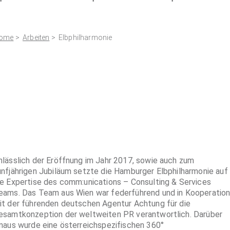
ome
>
Arbeiten
> Elbphilharmonie
nlässlich der Eröffnung im Jahr 2017, sowie auch zum
ünfjährigen Jubiläum setzte die Hamburger Elbphilharmonie auf
ie Expertise des comm:unications – Consulting & Services
eams. Das Team aus Wien war federführend und in Kooperatio
it der führenden deutschen Agentur Achtung für die
esamtkonzeption der weltweiten PR verantwortlich. Darüber
inaus wurde eine österreichspezifischen 360°