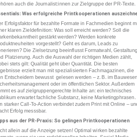
hören auch die Journalist:innen zur Zielgruppe der PR-Texte.
ssentials: Was erfolgreiche Printkooperationen auszeichn
r Erfolgsfaktor für bezahlte Formate in Fachmedien beginnt mi
ner klaren Zieldefinition: Was soll erreicht werden? Soll die
rkenbekanntheit gestärkt werden? Werden konkrete
oduktneuheiten vorgestellt? Geht es darum, Leads zu
nerieren? Die Zielsetzung beeinflusst Formatwahl, Gestaltun
d Platzierung. Auch die Auswahl der richtigen Medien zählt,
bei stets gilt: Qualität geht über Quantität. Die besten
gebnisse erzielt man mit spezialisierten Fachmagazinen, die
n Entscheidern bewusst gelesen werden – z. B. im Bauwesen
cherheitsmanagement oder im öffentlichen Sektor. Außerdem
mmt es auf zielgruppengerechte Inhalte an: ein technisches
blikum erwartet fachliche Substanz, keine Marketingphrasen.
n starker Call-To-Action verbindet zudem Print mit Online – un
cht Erfolg messsbar.
pps aus der PR-Praxis: So gelingen Printkooperationen
cht allein auf die Anzeige setzen! Optimal wirken bezahlte