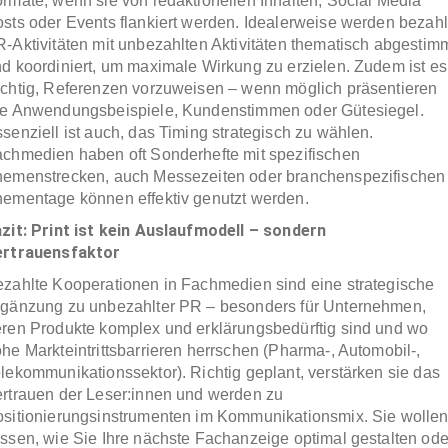
rmate, wenn sie von redaktionellen Inhalten, Social Media
sts oder Events flankiert werden. Idealerweise werden bezahl
-Aktivitäten mit unbezahlten Aktivitäten thematisch abgestim
d koordiniert, um maximale Wirkung zu erzielen. Zudem ist es
chtig, Referenzen vorzuweisen – wenn möglich präsentieren
e Anwendungsbeispiele, Kundenstimmen oder Gütesiegel.
senziell ist auch, das Timing strategisch zu wählen.
chmedien haben oft Sonderhefte mit spezifischen
emenstrecken, auch Messezeiten oder branchenspezifischen
ementage können effektiv genutzt werden.
zit: Print ist kein Auslaufmodell – sondern
ertrauensfaktor
zahlte Kooperationen in Fachmedien sind eine strategische
gänzung zu unbezahlter PR – besonders für Unternehmen,
ren Produkte komplex und erklärungsbedürftig sind und wo
he Markteintrittsbarrieren herrschen (Pharma-, Automobil-,
lekommunikationssektor). Richtig geplant, verstärken sie das
rtrauen der Leser:innen und werden zu
sitionierungsinstrumenten im Kommunikationsmix. Sie wolle
ssen, wie Sie Ihre nächste Fachanzeige optimal gestalten ode