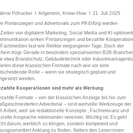
abine Pöhacker I
Allgemein
,
Know-How
I 21. Juli 2025
e Printanzeigen und Advertorials zum PR-Erfolg werden
 Zeiten von digitalem Marketing, Social Media und KI-optimiert
mmunikation wirken Printanzeigen und bezahlte Kooperatio
 Fachmedien fast wie Relikte vergangener Tage. Doch der
hein trügt. Gerade in besonders spezialisierten B2B-Branche
e etwa Brandschutz, Gebäudetechnik oder Industrieanlagenb
ielen diese klassischen Formate nach wie vor eine
tscheidende Rolle – wenn sie strategisch geplant und
mgesetzt werden.
ezahlte Kooperationen sind mehr als Werbung
zahlte Formate – von der klassischen Anzeige bis hin zum
ßgeschneiderten Advertorial – sind wertvolle Werkzeuge der
-Arbeit, weil sie redaktionelle Konzepte , Fachrelevanz und
zielte Ansprache miteinander vereinen. Wichtig ist: Es geht
cht darum, werblich zu klingen, sondern kompetent und
sungsorientiert Anklang zu finden. Neben den Leser:innen