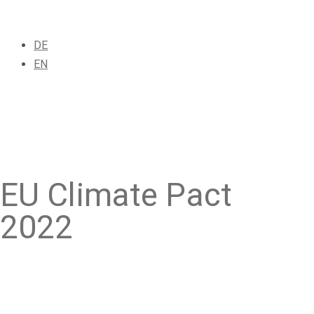
DE
EN
EU Climate Pact
2022