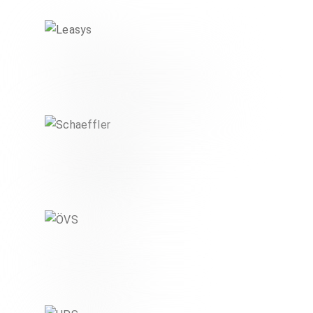
Leasys
,
DIGITAL & MOBILITY
FINANCE & IMMO
Schaeffler
DIGITAL & MOBILITY
ÖVS
VERBÄNDE & NPOS