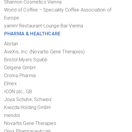
Shannon Cosmetics Vienna
World of Coffee – Speciality Coffee Association of
Europe
yamm! Restaurant-Lounge-Bar Vienna
PHARMA & HEALTHCARE
Alsitan
AveXis, Inc. (Novartis Gene Therapies)
Bristol-Myers Squibb
Celgene GmbH
Croma Pharma
Elmex
ICON plc., GB
Joya Schuhe, Schweiz
Kwizda Holding GmbH
meridol
Novartis Gene Therapies
Onyx Pharmaceuticals