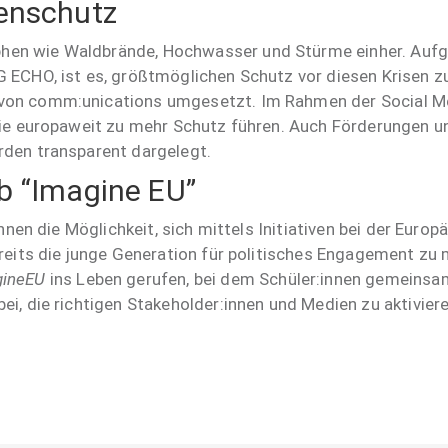
enschutz
en wie Waldbrände, Hochwasser und Stürme einher. Aufga
G ECHO, ist es, größtmöglichen Schutz vor diesen Krisen 
h von comm:unications umgesetzt. Im Rahmen der Social
die europaweit zu mehr Schutz führen. Auch Förderungen un
rden transparent dargelegt.
b “Imagine EU”
nnen die Möglichkeit, sich mittels Initiativen bei der Euro
reits die junge Generation für politisches Engagement zu m
gineEU
ins Leben gerufen, bei dem Schüler:innen gemeinsam
ei, die richtigen Stakeholder:innen und Medien zu aktivie