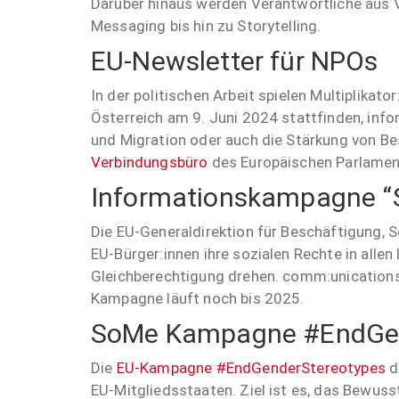
Darüber hinaus werden Verantwortliche aus
Messaging bis hin zu Storytelling.
EU-Newsletter für NPOs
In der politischen Arbeit spielen Multiplika
Österreich am 9. Juni 2024 stattfinden, inf
und Migration oder auch die Stärkung von B
Verbindungsbüro
des Europäischen Parlament
Informationskampagne “So
Die EU-Generaldirektion für Beschäftigung, S
EU-Bürger:innen ihre sozialen Rechte in alle
Gleichberechtigung drehen. comm:unications 
Kampagne läuft noch bis 2025.
SoMe Kampagne #EndGen
Die
EU-Kampagne
#EndGenderStereotypes
d
EU-Mitgliedsstaaten. Ziel ist es, das Bewuss