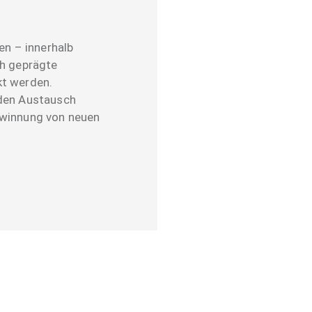
n – innerhalb
ch geprägte
kt werden.
 den Austausch
ewinnung von neuen