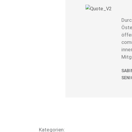
Durc
Öste
öffe
comm
inne
Mitg
SABI
SENI
Kategorien: