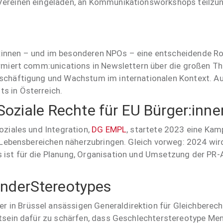
 Vereinen eingeladen, an Kommunikationsworkshops teilzu
tor:innen – und im besonderen NPOs – eine entscheidende Rol
ormiert comm:unications in Newslettern über die großen T
eschäftigung und Wachstum im internationalen Kontext. A
s in Österreich.
ziale Rechte für EU Bürger:inne
oziales und Integration,
DG EMPL
, startete 2023 eine Kam
n Lebensbereichen näherzubringen. Gleich vorweg: 2024 wir
ist für die Planung, Organisation und Umsetzung der PR-A
derStereotypes
er in Brüssel ansässigen Generaldirektion für Gleichberecht
tsein dafür zu schärfen, dass Geschlechterstereotype Mens