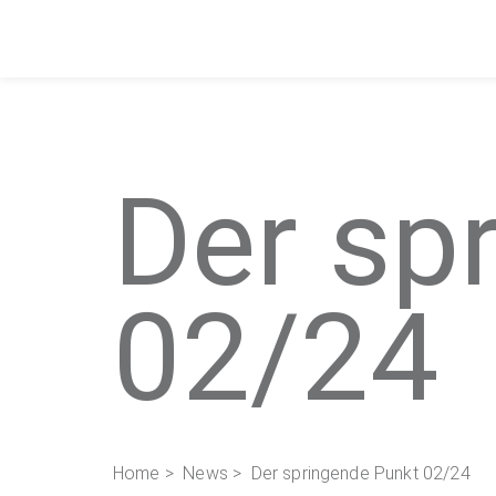
Der sp
02/24
Home
>
News
> Der springende Punkt 02/24